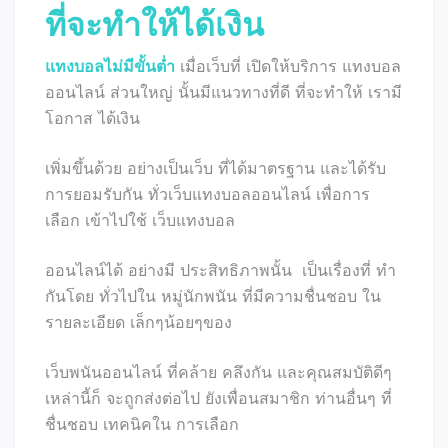
ที่จะทำให้ได้เงิน
แทงบอลไม่มีขั้นต่ำ
เมื่อเว็บที่ เปิดให้บริการ แทงบอล
ออนไลน์ ส่วนใหญ่ นั้นมีแนวทางที่ดี ที่จะทำให้ เรามี
โอกาส ได้เงิน
เพิ่มขึ้นด้วย อย่างเป็นเว็บ ที่ได้มาตรฐาน และได้รับ
การยอมรับกัน ทั่วเว็บแทงบอลออนไลน์ เพื่อการ
เลือก เข้าไปใช้ เว็บแทงบอล
ออนไลน์ได้ อย่างมี ประสิทธิภาพนั้น เป็นเรื่องที่ ทำ
กันโดย ทั่วไปใน หมู่นักพนัน ที่มีความชื่นชอบ ใน
รายละเอียด เล็กๆน้อยๆของ
เว็บพนันออนไลน์ ที่คล้าย คลึงกัน และคุณสมบัติดีๆ
เหล่านี้ก็ จะถูกส่งต่อไป ยังเพื่อนสมาชิก ท่านอื่นๆ ที่
ชื่นชอบ เทคนิคใน การเลือก