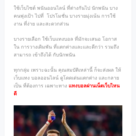
ใช้เว็บไซต์ พนันออนไลน์ ที่ต่างกันไป นักพนัน บาง
คนพุ่งเป้า ไปที่ โปรโมชั่น บางรายมุ่งเน้น การใช้
งาน ที่ง่าย และสะดวกส่วน
บางรายเลือก ใช้เว็บแทงบอล ที่มักจะเสนอ โอกาส
ใน การวางเดิมพัน ที่แตกต่างและและดีกว่า รวมถึง
สามารถ เข้าถึงได้ กับนักพนัน
ทุกกลุ่ม เพราะฉะนั้น คุณสมบัติเหล่านี้ ก็จะส่งผล ให้
เว็บแทง บอลออนไลน์ ดูโดดเด่นแตกต่าง และกลาย
เป็น ที่ต้องการ เฉพาะทาง
แทงบอลผ่านเน็ตเว็บไหน
ดี