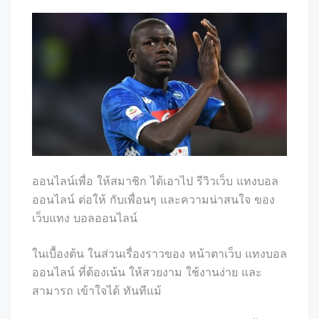
ออนไลน์เพื่อ ให้สมาชิก ได้เอาไป รีวิวเว็บ แทงบอล
ออนไลน์ ต่อให้ กับเพื่อนๆ และความน่าสนใจ ของ
เว็บแทง บอลออนไลน์
ในเบื้องต้น ในส่วนเรื่องราวของ หน้าตาเว็บ แทงบอล
ออนไลน์ ที่ต้องเน้น ให้สวยงาม ใช้งานง่าย และ
สามารถ เข้าใจได้ ทันทีแม้