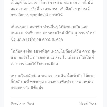
เป็นผู้ที่ ไม่เคยเข้า ใช้บริการมาก่อน นอกจากนี้ มัน
สมควร อย่างยิ่งที่ จะสามารถ เข้าถึงด้วยอุปกรณ์
การสื่อสาร ทุกอุปกรณ์ อยากให้
เพื่อนๆและ สมาชิก ท่านอื่นๆ ได้ติดตามกัน และ
แน่นอน ว่าเว็บแทง บอลออนไลน์ ที่มีเมนู ภาษาไทย
ซึ่ง เป็นการอำนวย ความสะดวก
ให้กับสมาชิก อย่างที่สุด เพราะไม่ต้องได้รับ ความยุ่ง
ยาก อะไรใน การลงทุน แต่ละครั้ง เพื่อที่จะได้เป็นที่
ต้องการ และได้รับความนิยม
เพราะในสมัยก่อน ขนาดการพนัน นั้นเข้าถึง ได้ยาก
ก็ยังมี คนที่ พยายาม แสวงหา เพื่อทำ การเล่นพนัน
แทงบอล ไม่มีขั้นต่ำ
เมนู