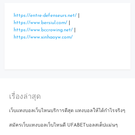
https://entre-defenseurs.net/
|
https://www.bersiul.com/
|
https://www.bccrowing.net/
|
https://www.xinhaoyw.com/
เรื่องล่าสุด
เว็บแทงบอลเว็บไหนบริการดีสุด แทงบอลให้ได้กำไรจริงๆ
สมัครเว็บแทงบอลเว็บไหนดี UFABETบอลสเต็ปแม่นๆ