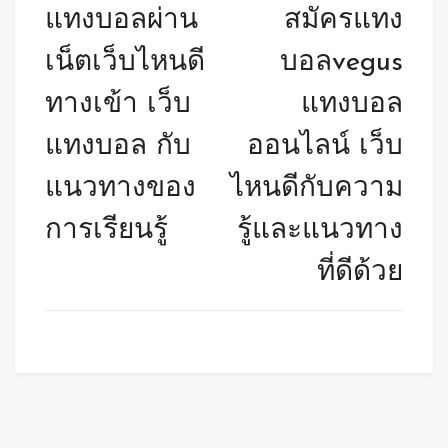
นำทาง
แทงบอลผ่าน
สมัครแทง
เรื่อง
เน็ตเว็บไหนดี
บอลvegus
ทางเข้า เว็บ
แทงบอล
แทงบอล กับ
ออนไลน์ เว็บ
แนวทางของ
ไหนดีกับความ
การเรียนรู้
รู้และแนวทาง
ที่ดีด้วย