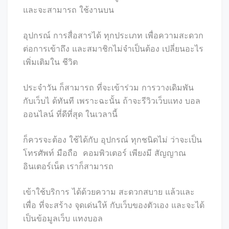
และจะสามารถ ใช้งานบน
อุปกรณ์ การสื่อสารได้ ทุกประเภท เพื่อความสะดวก
ต่อการเข้าถึง และสมาชิกไม่จำเป็นต้อง เปลี่ยนอะไร
เพิ่มเติมใน ชีวิต
ประจำวัน ก็สามารถ ที่จะเข้าร่วม การวางเดิมพัน
กับเว็บไ ด้ทันที เพราะฉะนั้น ถ้าจะรีวิวเว็บแทง บอล
ออนไลน์ ที่ดีที่สุด ในเวลานี้
ก็ควรจะต้อง ใช้ได้กับ อุปกรณ์ ทุกชนิดไม่ ว่าจะเป็น
โทรศัพท์ มือถือ คอมพิวเตอร์ เพียงมี สัญญาณ
อินเตอร์เน็ต เราก็สามารถ
เข้าใช้บริการ ได้ด้วยความ สะดวกสบาย แล้ว
และ
เพื่อ ที่จะสร้าง จุดเด่นให้ กับเว็บของตัวเอง และจะได้
เป็นข้อมูลเว็บ แทงบอล