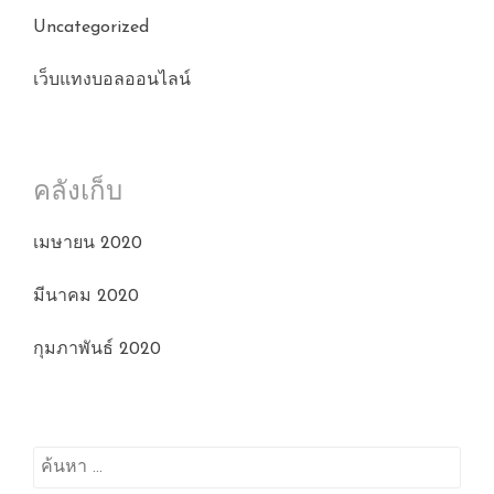
Uncategorized
เว็บแทงบอลออนไลน์
คลังเก็บ
เมษายน 2020
มีนาคม 2020
กุมภาพันธ์ 2020
ค้นหา
สำหรับ: