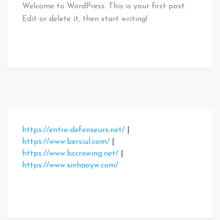
Welcome to WordPress. This is your first post.
Edit or delete it, then start writing!
https://entre-defenseurs.net/
|
https://www.bersiul.com/
|
https://www.bccrowing.net/
|
https://www.xinhaoyw.com/