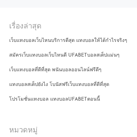
เรื่องล่าสุด
เว็บแทงบอลเว็บไหนบริการดีสุด แทงบอลให้ได้กำไรจริงๆ
สมัครเว็บแทงบอลเว็บไหนดี UFABETบอลสเต็ปแม่นๆ
เว็บแทงบอลที่ดีที่สุด พนันบอลออนไลน์ฟรีดีๆ
แทงบอลสเต็ปยังไง โบนัสฟรีเว็บแทงบอลที่ดีที่สุด
โปรโมชั่นแทงบอล แทงบอลUFABETตอนนี้
หมวดหมู่