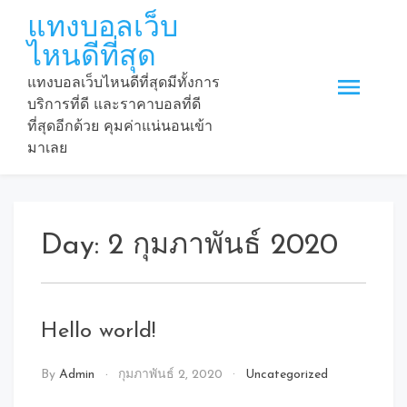
Skip
แทงบอลเว็บ
to
ไหนดีที่สุด
content
แทงบอลเว็บไหนดีที่สุดมีทั้งการ
บริการที่ดี และราคาบอลที่ดี
ที่สุดอีกด้วย คุมค่าแน่นอนเข้า
มาเลย
Day:
2 กุมภาพันธ์ 2020
Hello world!
By
Admin
กุมภาพันธ์ 2, 2020
Uncategorized